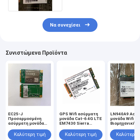
Να συνεχίσει
Συνιστώμενα Προϊόντα
EC25-J
GPS Wifi ασύρματη
LN940A9 Ασύ
Προσαρμοσμένη
μονάδα Cat-6 4G LTE
μονάδα Wifi
ασύρματη μονάδα
EM7430 Sierra
Βιομηχανική
Wifi LTE Cat 4 4G
ασύρματη AirPrime
συσκευή IoT 
μονάδα Mini Pcie
κάρτες δεδομ
Καλύτερη τιμή
Καλύτερη τιμή
Καλύτερη 