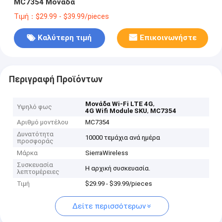
MC7354 Μονάδα
Τιμή：$29.99 - $39.99/pieces
Καλύτερη τιμή
Επικοινωνήστε
Περιγραφή Προϊόντων
,
Μονάδα Wi-Fi LTE 4G
Υψηλό φως
,
4G Wifi Module SKU
MC7354
Αριθμό μοντέλου
MC7354
Δυνατότητα
10000 τεμάχια ανά ημέρα
προσφοράς
Μάρκα
SierraWireless
Συσκευασία
Η αρχική συσκευασία.
λεπτομέρειες
Τιμή
$29.99 - $39.99/pieces
Δείτε περισσότερων