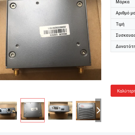
Μάρκα
Αριθμό μ
Τιμή
Συσκευασ
Δυνατότ
Καλύτερ