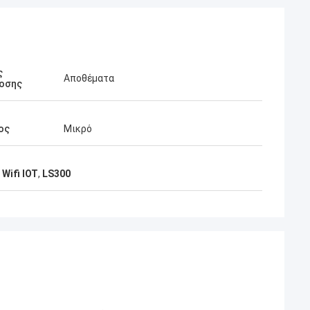
ς
Αποθέματα
οσης
ος
Μικρό
Wifi IOT
,
LS300