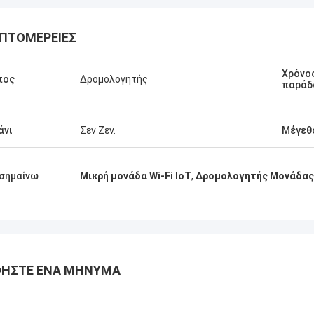
ΠΤΟΜΈΡΕΙΕΣ
Χρόνο
πος
Δρομολογητής
παράδ
άνι
Σεν Ζεν.
Μέγεθ
σημαίνω
Μικρή μονάδα Wi-Fi IoT
,
Δρομολογητής Μονάδας 
ΉΣΤΕ ΈΝΑ ΜΉΝΥΜΑ