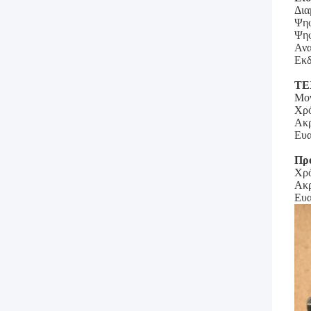
Δια
Ψηφ
Ψηφ
Ανα
Εκδ
ΤΕ
Μο
Χρό
Ακρ
Ευα
Πρ
Χρό
Ακρ
Ευα