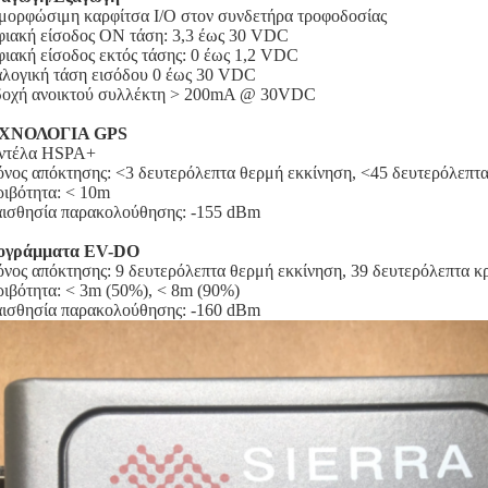
μορφώσιμη καρφίτσα I/O στον συνδετήρα τροφοδοσίας
ιακή είσοδος ON τάση: 3,3 έως 30 VDC
ιακή είσοδος εκτός τάσης: 0 έως 1,2 VDC
λογική τάση εισόδου 0 έως 30 VDC
οχή ανοικτού συλλέκτη > 200mA @ 30VDC
ΧΝΟΛΟΓΙΑ GPS
ντέλα HSPA+
νος απόκτησης: <3 δευτερόλεπτα θερμή εκκίνηση, <45 δευτερόλεπτ
ιβότητα: < 10m
ισθησία παρακολούθησης: -155 dBm
ογράμματα EV-DO
νος απόκτησης: 9 δευτερόλεπτα θερμή εκκίνηση, 39 δευτερόλεπτα κ
ιβότητα: < 3m (50%), < 8m (90%)
ισθησία παρακολούθησης: -160 dBm