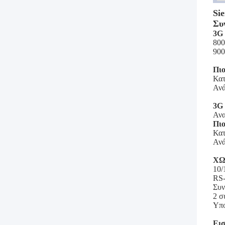
Si
Συ
3G
800
900
Πι
Κατ
Ανά
3G
Ανα
Πι
Κατ
Ανά
ΧΩ
10/
RS-
Συν
2 σ
Υπο
Ει