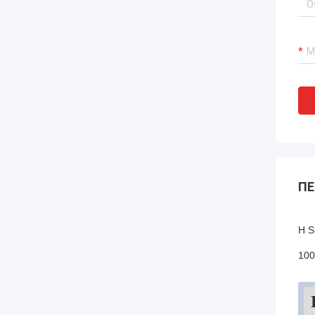
ΠΕ
Η S
100