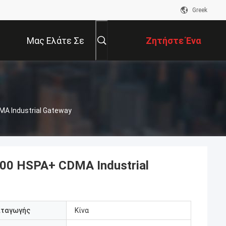
Greek
Μας Ελάτε Σε
Ζητήστε Ένα
Επαφή Με
Απόσπασμα
MA Industrial Gateway
300 HSPA+ CDMA Industrial
αταγωγής
Κίνα