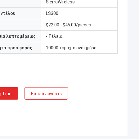
SierraWireless
οντέλου
LS300
$22.00 - $45.00/pieces
ία λεπτομέρειες
- Τέλεια.
ητα προσφοράς
10000 τεμάχια ανά ημέρα
η Τιμή
Επικοινωνήστε