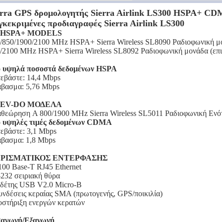
erra GPS δρομολογητής Sierra Airlink LS300 HSPA+ CD
γκεκριμένες προδιαγραφές Sierra Airlink LS300
 HSPA+ MODELS
/850/1900/2100 MHz HSPA+ Sierra Wireless SL8090 Ραδιοφωνική
/2100 MHz HSPA+ Sierra Wireless SL8092 Ραδιοφωνική μονάδα (
ο υψηλά ποσοστά δεδομένων HSPA
εβάστε: 14,4 Mbps
βασμα: 5,76 Mbps
 EV-DO ΜΟΔΕΛΑ
θεώρηση A 800/1900 MHz Sierra Wireless SL5011 Ραδιοφωνική Ε
ο υψηλές τιμές δεδομένων CDMA
εβάστε: 3,1 Mbps
βασμα: 1,8 Mbps
ΡΙΣΜΑΤΙΚΟΣ ΕΝΤΕΡΦΑΣΗΣ
100 Base-T RJ45 Ethernet
232 σειριακή θύρα
δέτης USB V2.0 Micro-B
υνδέσεις κεραίας SMA (πρωτογενής, GPS/ποικιλία)
στήριξη ενεργών κερατών
σαγωγή/Εξαγωγή