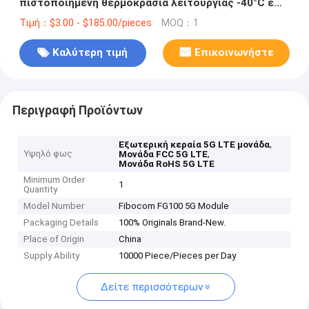
πιστοποιημένη θερμοκρασία λειτουργίας -40°C έως
85°C
Τιμή：$3.00 - $185.00/pieces
MOQ：1
Καλύτερη τιμή
Επικοινωνήστε
Περιγραφή Προϊόντων
,
Εξωτερική κεραία 5G LTE μονάδα
Υψηλό φως
,
Μονάδα FCC 5G LTE
Μονάδα RoHS 5G LTE
Minimum Order
1
Quantity
Model Number
Fibocom FG100 5G Module
Packaging Details
100% Originals Brand-New.
Place of Origin
China
Supply Ability
10000 Piece/Pieces per Day
Δείτε περισσότερων