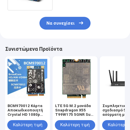
λειτουργίας -40°C έως 85°C
Να συνεχίσει
Συνιστώμενα Προϊόντα
BCM970012 Κάρτα
LTE 5G M.2 μονάδα
Συμπληκτικό
Αποκωδικοποιητή
Snapdragon X55
σχεδιασμό 5G
Crystal HD 1080p
T99W175 5GNR Sub
ασύρματη μον
H.264 MPEG2 VC-1
6G MmWave
Nano SIM κάρ
Επιτάχυνση Υλικού
2.0 / UART δι
Καλύτερη τιμή
Καλύτερη τιμή
Καλύτερη 
High Profile